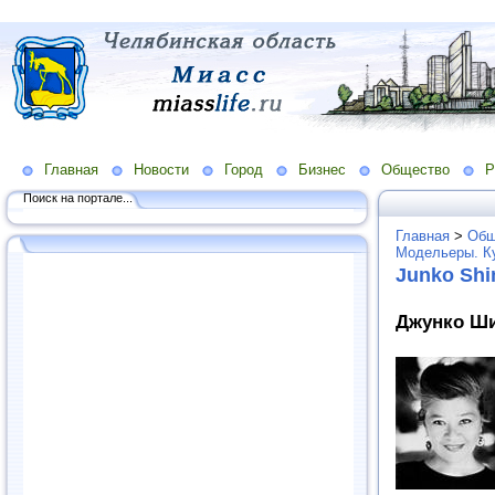
Главная
Новости
Город
Бизнес
Общество
Р
Поиск на портале...
Главная
>
Общ
Модельеры. К
Junko Sh
Джунко Ши