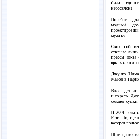
была единс
небосклоне.
Поработав для
модный дом
проектировщ
мужскую.
Свою собстве
открыла лишь 
прессы из-за 
ярких оригина
Джунко Шимада
Marcel в Пари
Впоследствии
интересы Джу
создает сумки
В 2001, она 
Florentin, где
которая польз
Шимада постоя