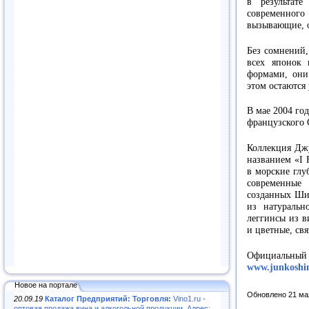
в результат
современног
вызывающие, о
Без сомнений,
всех японок
формами, они
этом остаются
В мае 2004 го
французского 
Коллекция Джу
названием «I 
в морские глу
современные
созданных Шим
из натуральн
леггинсы из 
и цветные, св
Официальны
www.junkoshi
Новое на портале
Обновлено 21 ма
20.09.19
Каталог Предприятий: Торговля:
Vino1.ru -
оптовая продажа вина и алкогольной продукции. Адрес: