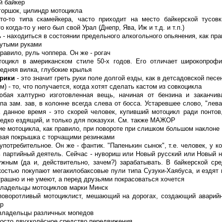
й байкер
 горшок, цилиндр мотоцикла
то-то типа скамейкера, часто приходит на место байкерской тусов
о когда-то у него был свой Урал (Днепр, Ява, Иж и т.д. и т.п.)
ь
- находиться в состоянии предельного алкогольного опьянения, как пра
нутыми руками
правило, руль чоппера. Он же - рогач
оцикл в американском стиле 50-х годов. Его отличает широкопроф
едняя вилка, глубокие крылья
рики
- это значит греть руки поле долгой езды, как в детсадовской песе
м) - то, что получается, когда хотят сделать кастом из совкоцикла
бая халтурно изготовленная вещь, начиная от бензина и заканчив
па зам. зав, в колонне всегда слева от босса. Устаревшее слово, "лева
 данное время - это скорей человек, купивший мотоцикл ради понто
редко ездящий, и только для показухи. См. также МАЖОР
ие мотоцикла, как правило, при повороте при слишком большом наклоне
вая покрышка с торчащими резинками
потребительное. Он же - фантик. "Папенькин сынок", т.е. человек, у к
ь партийный деятель. Сейчас - нувориш или Новый русский или Новый н
жным (да и, действительно, зачем?) зарабатывать. В байкерской ср
костью покупают мегакилобаксовые пули типа Сузуки-Хаябуса, и ездят 
трашно и не умеют, а перед друзьями покрасоваться хочется
владельцы мотоциклов марки Минск
поворотливый мотоциклист, мешающий на дорогах, создающий аварийн
ер
владельцы различных мопедов
росто двухколёсное средство передвижения.