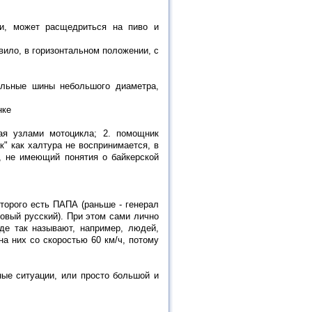
ки, может расщедриться на пиво и
вило, в горизонтальном положении, с
ильные шины небольшого диаметра,
нке
ая узлами мотоцикла; 2. помощник
к" как халтура не воспринимается, в
в, не имеющий понятия о байкерской
оторого есть ПАПА (раньше - генерал
овый русский). При этом сами лично
еде так называют, например, людей,
на них со скоростью 60 км/ч, потому
ые ситуации, или просто большой и