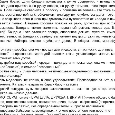
ибшем брате. Если бандана привязана к ручке сцепления, - нужна п
 бандана привязана на ручку справа, на ручку тормоза, - чел ищет ко
а. Если бандана свёрнута в полоску и повязана на голове - это тоже з
та, состояние войны с обидчиком, или другим клубом. Бандана - это
но закрывает лицо и шею при длительном путешествии от холода и пыл
ивается пылью. Бандана хорошая повязка на рану, допустим при асфа
вывихах. Бандана может заменить порванный ремень генератора. Ба
кой. Бандана - это отличная праща, способная догнать мутанта, сби
ветственности. Бандана с завёрнутым камнем внутри служит отличным о
тся имя байкера, символ клуба, или девиз. В общем, очень многоф
 она же - коробка, она же - посуда для жидкости, в частности, для пива
апша" - нарезанные гирляндой полоски кожи, украшающие многие мо
тгоняют злых духов
дстройка над коробкой передач - цилиндр или несколько, она же - голо
а её "сносит", в смысле "безбашенный"
есо без спиц, 2. лицо человека, не имеющее определенного выражения,
епкого словца"
ать медленно, не спеша, в своё удовольствие. Производное от бот, в 
жение. Кататься, ездить от бара к бару и квасить
рский конкурс, суть которого заключается в том, что нужно протол
цикла как можно дальше
- МОТОБРАТ, он же - БРАТЕЛЛА, ДРУЖБАН, ДРУГАН (ничего общего с ба
сос, пластиковая ракета, пожиратель риса, пчела - скоростной (спортивн
 говорить не связно, без определённой темы, 2. просто напиваться
внование байкеров на мотоциклах, кто кого перетолкает или перетянет
то Козлить) - (от англ. wheel - "колесо") езда на заднем колесе