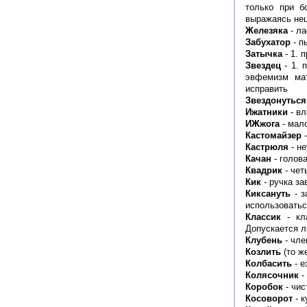
только при б
выражаясь не
Железяка
- ла
Забухатор
- п
Затычка
- 1. 
Звездец
- 1. 
эвфемизм мат
исправить
Звездонуться
Ижатники
- в
ИЖжога
- мал
Кастомайзер
-
Кастрюля
- н
Качан
- голова
Квадрик
- чет
Кик
- ручка за
Киксануть
- з
использоватьс
Классик
- кла
Допускается л
Клубень
- чле
Козлить
(то же
Колбасить
- е
Колясочник
-
Коробок
- чис
Косоворот
- к