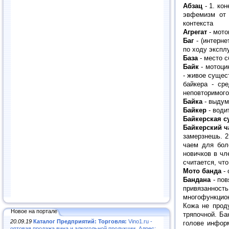
Абзац
- 1. ко
эвфемизм от 
контекста
Агрегат
- мото
Баг
- (интерне
по ходу экспл
База
- место с
Байк
- мотоци
- живое сущес
байкера - ср
неповторимого 
Байка
- выдум
Байкер
- води
Байкерская с
Байкерский ч
замерзнешь. 2
чаем для бол
новичков в чл
считается, что
Мото банда
- 
Бандана
- пов
привязаннос
многофункцио
Кожа не проду
Новое на портале
тряпочной. Ба
20.09.19
Каталог Предприятий: Торговля:
Vino1.ru -
голове информ
оптовая продажа вина и алкогольной продукции. Адрес: