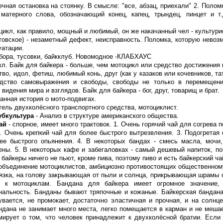
нечная остановка на стоянку. В смысле: "все, абзац, приехали" 2. Поло
матерного слова, обозначающий конец, капец, трындец, пинцет и т.
цикл, как правило, мощный и любимый, он же накачанный чел - культури
товское) - незаметный дефект, неисправность. Поломка, которую невоз
уатации.
бора, тусовки, байкклуб. Новомодное -КЛАБХАУС
кл. Байк для байкера - больше, чем мотоцикл или средство достижения 
тво, идол, фетиш, любимый конь, друг (как у казаков или кочевников, та
едство самовыражения и свободы, свободы не только в перемещени
видения мира и взглядов. Байк для байкера - бог, друг, товарищ и брат.
анная история о мото-подвигах.
тель двухколёсного транспортного средства, мотоциклист.
убкультура
- Анализ в структуре американского общества.
ай
- спорное, имеет много трактовок. 1. Очень горячий чай для согрева 
. Очень крепкий чай для более быстрого вытрезвления. 3. Подогретая 
ее быстрого опьянения. 4. В некоторых бандах - смесь масла, мочи
ены. 5. В некоторых кафе и забегаловках - самый дешевый напиток, по
 байкеры ничего не пьют, кроме пива, поэтому пиво и есть байкерский чай
объединение мотоциклистов, амбициозно противостоящих общественном
язка, на голову закрывающая от пыли и солнца, прикрывающая шрамы 
ть к мотоциклам. Бандана для байкера имеет огромное значение
нальность. Банданы бывают тряпочные и кожаные. Байкерская бандана
вается, не промокает, достаточно эластичная и прочная, и на солнце
ндана не занимает много места, легко помещается в карман и не мешае
ирует о том, что человек принадлежит к двухколёсной братии. Если 