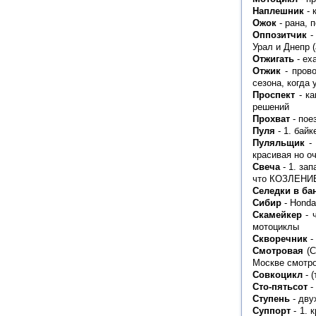
Наплешник
- 
Ожок
- рана, 
Оппозитчик
-
Урал и Днепр (
Отжигать
- ех
Отжик
- прово
сезона, когда
Проспект
- ка
решений
Прохват
- пое
Пуля
- 1. байк
Пуляльщик
- 
красивая но о
Свеча
- 1. за
что КОЗЛЕНИЕ)
Селедки в ба
Сибир
- Hond
Скамейкер
- 
мотоциклы
Скворечник
-
Смотровая
(С
Москве смотро
Совкоцикл
- 
Сто-пятьсот
-
Ступень
- дву
Суппорт
- 1. 