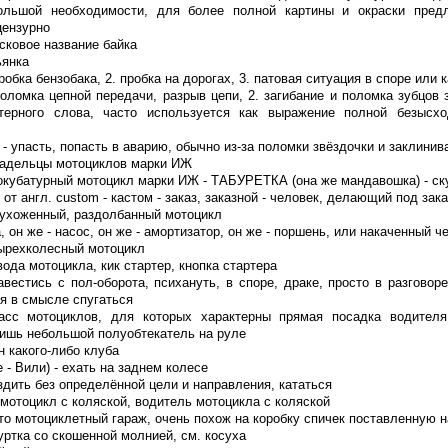
ольшой необходимости, для более полной картины и окраски пред
цензурно
сковое название байка
ьянка
пробка бензобака, 2. пробка на дорогах, 3. патовая ситуация в споре или
поломка цепной передачи, разрыв цепи, 2. загибание и поломка зубцов 
ерного слова, часто используется как выражение полной безысхо
- упасть, попасть в аварию, обычно из-за поломки звёздочки и заклинив
ладельцы мотоциклов марки ИЖ
окубатурный мотоцикл марки ИЖ - ТАБУРЕТКА (она же мандавошка) - ск
 от англ. custom - кастом - заказ, заказной - человек, делающий под зак
еухоженный, раздолбанный мотоцикл
, он же - насос, он же - амортизатор, он же - поршень, или накаченный ч
ырехколесный мотоцикл
вода мотоцикла, кик стартер, кнопка стартера
авестись с пол-оборота, психануть, в споре, драке, просто в разговор
я в смысле спугаться
сс мотоциклов, для которых характерны прямая посадка водителя 
ишь небольшой полуобтекатель на руле
н какого-либо клуба
 - Вили) - ехать на заднем колесе
здить без определённой цели и направления, кататься
 мотоцикл с коляской, водитель мотоцикла с коляской
то мотоциклетный гараж, очень похож на коробку спичек поставленную н
уртка со скошенной молнией, см. косуха