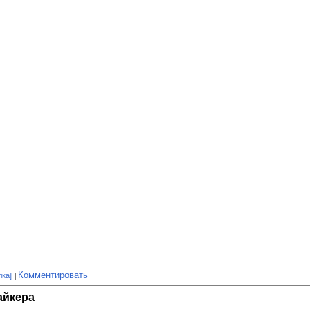
Комментировать
лка]
айкера