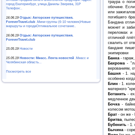
траура о пог
город Екатеринбург, улица Данилы Зверева, 31Р
обочине. Если
Телефон:..
или зажигалов
погибшего бра
16.06.19
Отдых: Авторские путешествия.
ForeverTravel.club
.Мини-группы (6-10 человек)Новые
Бандана отлич
маршруты и городаОптимальное сочетание..
мокнет и заб
переломах и 
16.06.19
Отдых: Авторские путешествия.
отличной плёт
ForeverTravel.club
свалить от от
бандане пише
15.05.19
Новости
экипировки
Банка
- гараж,
15.05.19
Новости: Миасс. Лента новостей
.Миасс и
Челябинская область...
Бахрома
- "л
верованиям, о
Посмотреть все
Башня
- 1. на
особенно когд
Блин
- 1. кол
матерного "кр
Ботанить
- ех
медленное дви
Бочка
- байке
колесом мото
Брат
- он же 
Бритва
, пыле
Бубенить
- 1.
Бычина
- соре
Вили
(то же, ч