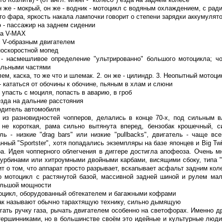
н же - мокрый, он же - водник - мотоцикл с водяным охлаждением, с рад
то фара, яркость накала лампочки говорит о степени зарядки аккумулят
р
- пассажир на заднем сидении
a V-MAX
с V-образным двигателем
носкоростной мопед
- насмешливое определение "ультрированно" большого мотоцикла; чо
альными частями
лем, каска, то же что и шлемак. 2. он же - цилиндр. 3. Неопытный мотоц
- кататься от обочины к обочине, пьяным в хлам и слюни
 упасть с моциля, попасть в аварию, в гроб
езда на дальние расстояния
одитель автомобиля
 из разновидностей чопперов, делались в конце 70-х, под сильным в
а не короткая, рама сильно вытянута вперед, бензобак крошечный, с
уль - низкие "drag bars" или низкие "pullbacks", двигатель - чаще в
ный "Sportster", хотя попадались экземпляры на базе японцев и Big Twi
ра. Идея чопперного облегчения в диггере достигла апофеоза. Очень м
урбинами или хитроумными двойными карбами, висящими сбоку, типа "De
рит о том, что аппарат просто разрывает, вскапывает асфальт задним ко
о мотоцикл с растянутой базой, массивной задней шиной и рулем ма
ольшой мощности
оцикл, оборудованный обтекателем и багажными кофрами
ак называют обычно тарахтящую технику, сильно дымящую
гать ручку газа, рычать двигателем особенно на светофорах. Именно др
ершинниками, но в большинстве своём это идейные и культурные люди