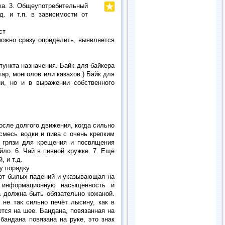
мка. 3. Общеупотребительный
д. и т.п. в зависимости от
ст
можно сразу определить, выявляется
пункта назначения. Байк для байкера
тар, монголов или казахов:) Байк для
и, но и в выражении собственного
после долгого движения, когда сильно
смесь водки и пива с очень крепким
, грязи для крещения и посвящения
йло. 6. Чай в пивной кружке. 7. Ещё
, и т.д.
у порядку
от былых падений и указывающая на
, информационную насыщенность и
 должна быть обязательно кожаной.
 не так сильно печёт лысину, как в
тся на шее. Бандана, повязанная на
бандана повязана на руке, это знак