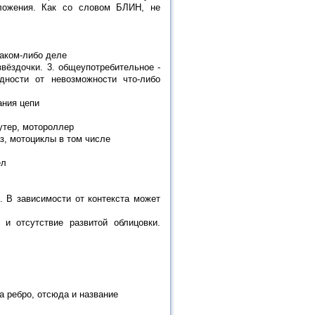
ложения. Как со словом БЛИН, не
 каком-либо деле
звёздочки. 3. общеупотребительное -
дности от невозможности что-либо
ания цепи
утер, мотороллер
аз, мотоциклы в том числе
ел
е. В зависимости от контекста может
и отсутствие развитой облицовки.
а ребро, отсюда и название