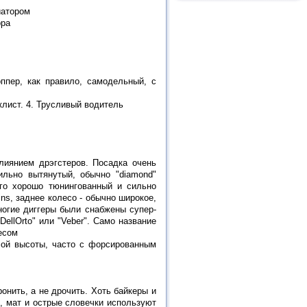
иатором
ора
ппер, как правило, самодельный, с
иклист. 4. Трусливый водитель
лиянием дрэгстеров. Посадка очень
ильно вытянутый, обычно "diamond"
сего хорошо тюнингованный и сильно
ns, заднее колесо - обычно широкое,
ногие диггеры были снабжены супер-
llOrto" или "Veber". Само название
лесом
лой высоты, часто с форсированным
онить, а не дрочить. Хоть байкеры и
, мат и острые словечки используют