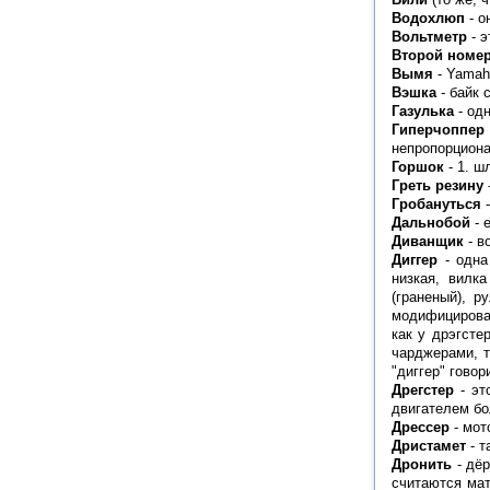
Водохлюп
- о
Вольтметр
- э
Второй номе
Вымя
- Yamah
Вэшка
- байк 
Газулька
- од
Гиперчоппер
непропорцион
Горшок
- 1. ш
Греть резину
Гробануться
-
Дальнобой
- 
Диванщик
- в
Диггер
- одна
низкая, вилк
(граненый), р
модифицирован
как у дрэгсте
чарджерами, т
"диггер" гово
Дрегстер
- эт
двигателем б
Дрессер
- мот
Дристамет
- т
Дронить
- дёр
считаются мат