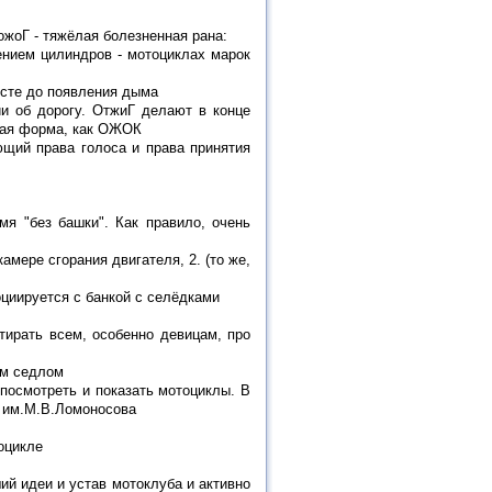
ожоГ - тяжёлая болезненная рана:
ением цилиндров - мотоциклах марок
есте до появления дыма
и об дорогу. ОтжиГ делают в конце
гкая форма, как ОЖОК
щий права голоса и права принятия
я "без башки". Как правило, очень
амере сгорания двигателя, 2. (то же,
оциируется с банкой с селёдками
тирать всем, особенно девицам, про
им седлом
 посмотреть и показать мотоциклы. В
а им.М.В.Ломоносова
оцикле
ий идеи и устав мотоклуба и активно