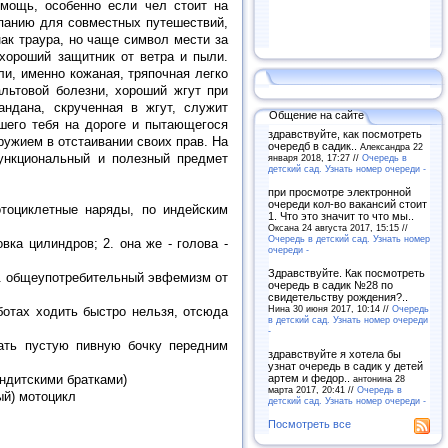
омощь, особенно если чел стоит на
мпанию для совместных путешествий,
нак траура, но чаще символ мести за
 хороший защитник от ветра и пыли.
и, именно кожаная, тряпочная легко
льтовой болезни, хороший жгут при
ндана, скрученная в жгут, служит
Общение на сайте
вшего тебя на дороге и пытающегося
здравствуйте, как посмотреть
ружием в отстаивании своих прав. На
очередб в садик..
Александра 22
ункциональный и полезный предмет
января 2018, 17:27 //
Очередь в
детский сад. Узнать номер очереди -
при просмотре электронной
очереди кол-во вакансий стоит
тоциклетные наряды, по индейским
1. Что это значит то что мы..
Оксана 24 августа 2017, 15:15 //
Очередь в детский сад. Узнать номер
вка цилиндров; 2. она же - голова -
очереди -
Здравствуйте. Как посмотреть
 3. общеупотребительный эвфемизм от
очередь в садик №28 по
свидетельству рождения?..
Нина 30 июня 2017, 10:14 //
Очередь
ботах ходить быстро нельзя, отсюда
в детский сад. Узнать номер очереди
-
кать пустую пивную бочку передним
здравствуйте я хотела бы
узнат очередь в садик у детей
артем и федор..
ндитскими братками)
антонина 28
марта 2017, 20:41 //
Очередь в
ый) мотоцикл
детский сад. Узнать номер очереди -
Посмотреть все