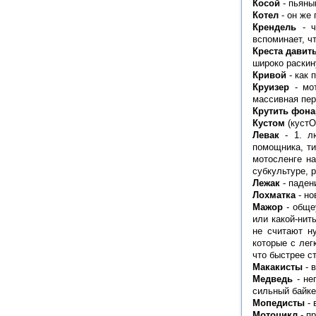
Косой
- пьяны
Котел
- он же
Крендель
- ч
вспоминает, чт
Креста давит
широко раски
Кривой
- как 
Круизер
- мот
массивная пер
Крутить фона
Кустом
(кустО
Левак
- 1. лю
помощника, ти
мотосленге на
субкультуре, 
Лежак
- паден
Лохматка
- но
Мажор
- общеу
или какой-нит
не считают ну
которые с лег
что быстрее с
Макакисты
- 
Медведь
- не
сильный байк
Мопедисты
- 
Мотоцикл
- п