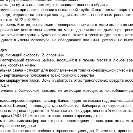
каска (не путать со шлемом), как правило, военного образца
полученная при прикосновении к выхлопной трубе. Ожок - легкая форма, 
 люди, ездящие на совкоциклах с двигателями с оппозитным располож
а также М-72 и К-750)
ать очень быстро, изначально - проворачивание двигателем колеса на м
рачивание двигателем колеса на месте до появления дыма при трени
 уже резина не нужна и будет её замена, отжиК в тусофке для понта, ле
ндидат в члены мотоклуба, не обладающий полными цветами, не имею
здка
ер, любящий скорость. 2. спортбайк
(моторушный термин) байкер, носящийся в любом месте в любое врем
чень короткая жизнь
пальная свеча - служит для воспламенения топливно-воздушной смеси в к
 вертикальное положение транспортного средства
нке
маршрутное такси. Вонь и забитость этих транспортных средств асс
a CBR
человек в байкерском прикиде, не имеющий мотоцикла, но любящий за
 пассажирское сиденье на спортбайке, поднятое высоко над водительск
мотра, Балкон) - площадка, где собираются байкеры для потусоваться,
вая площадка недалеко от Московского Государственного Университет
(термин "МОТО") мотоцикл отечественного производства
 максимально комфортная скорость перемещения в пространстве на мот
хуровневое сиденье
кронштейн крепления рабочего тормозного цилиндра, 2. человек, принявш