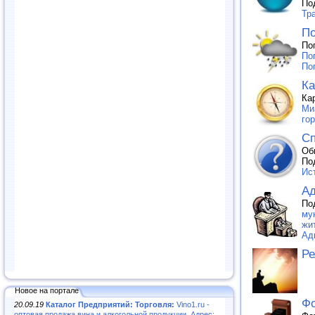
По
Тр
По
По
По
По
Ка
Ка
Ми
го
Сп
Об
По
Ис
А
По
му
жи
Ад
Ре
Новое на портале
Ф
20.09.19
Каталог Предприятий: Торговля:
Vino1.ru -
оптовая продажа вина и алкогольной продукции. Адрес: