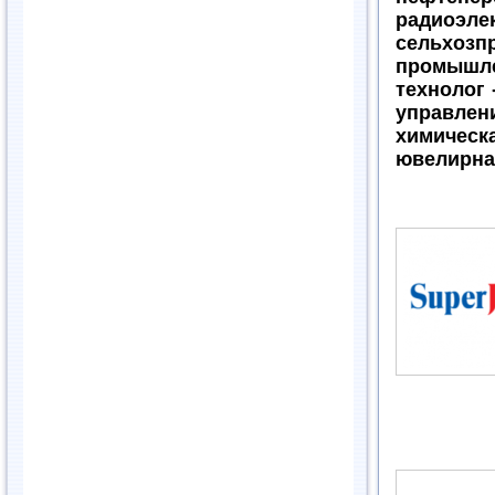
радиоэ
сельхозп
промышле
технолог 
управлен
химическа
ювелирна