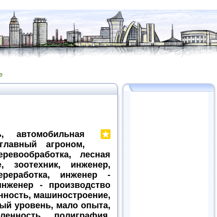
е
, автомобильная
главный агроном,
ревообработка, лесная
, зоотехник, инженер,
реработка, инженер -
инженер - производство
енность, машиностроение,
ый уровень, мало опыта,
енность, полиграфия,