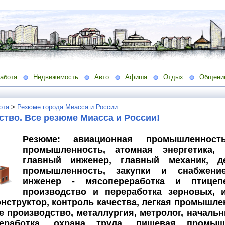
абота
Недвижимость
Авто
Афиша
Отдых
Общени
ота
>
Резюме города Миасса и России
тво. Все резюме Миасса и России!
Резюме: авиационная промышленность
промышленность, атомная энергетика, 
главный инженер, главный механик, де
промышленность, закупки и снабжение
инженер - мясопереработка и птицепе
производство и переработка зерновых, 
онструктор, контроль качества, легкая промышл
 производство, металлургия, метролог, начальн
реработка, охрана труда, пищевая промышл