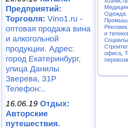
хозяйств
Медицин
Предприятий:
Одежда.
Торговля:
Vino1.ru -
Промышл
Реклама
оптовая продажа вина
и телек
и алкогольной
Социаль
Строите
продукции. Адрес:
офиса
,
Т
город Екатеринбург,
перевоз
улица Данилы
Зверева, 31Р
Телефон:..
16.06.19
Отдых:
Авторские
путешествия.