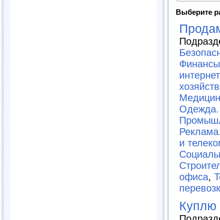
Выберите р
Прода
Подразд
Безопас
Финансы
интернет
хозяйств
Медицин
Одежда.
Промышл
Реклама
и телек
Социаль
Строите
офиса
,
Т
перевоз
Куплю
Подразд