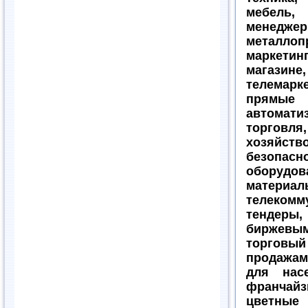
мебель,
менедже
металл
маркетинг
магазин
телемар
прямые
автомати
торговл
хозяйст
безопа
оборуд
материал
телекомм
тендеры,
биржевым
торговый
продажам
для нас
франчайз
цветные 