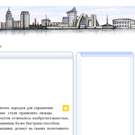
е
многих народов для украшения
озже стали применять пяльцы.
чугом отличалось изобретательностью,
машинным, более быстрым способом.
вышивку делают на тканях полотняного