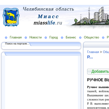
Главная
Новости
Город
Бизнес
Общество
Р
Поиск на портале...
Главная
>
Общ
Р...
Добавить
РУЧНОЕ 
Ручное вышив
тканей, войлок
Вышивание шел
сложностью рис
Р. В. выполня
переплетения, 