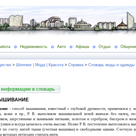
абота
Недвижимость
Авто
Афиша
Отдых
Общени
ество
>
Шоппинг | Мода | Красота
>
Справка
>
Словарь моды и одежды
 информацию в словарь
ВЫШИВАНИЕ
ание
- способ вышивания, известный с глубокой древности, применялся у 
а, кожи и пр., Р. В. выполняли вышивальной иглой вначале без пялец, п
ком, шерстяными и льняными нитками, золотом и серебром, бисером и жем
унков и всегда ценилось очень высоко. Позже Р. В. постепенно вытеснялось 
ют по счету нитей ткани (счетная вышивка) и свободными швами. Счетную 
на которых нетрудно считать нити.