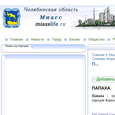
Главная
Новости
Город
Бизнес
Общество
Р
Поиск на портале...
Главная
>
Общ
Словарь моды
П...
Добавить
ПАПАХА
Папаха
- тра
народов Кавка
[Постоянная ссы