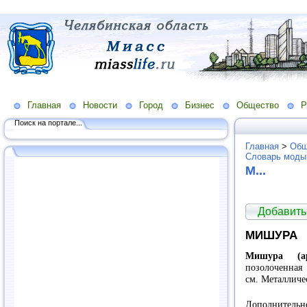
Главная
Новости
Город
Бизнес
Общество
Р
Поиск на портале...
Главная
>
Общ
Словарь моды
М...
Добавить
МИШУРА
Мишура (а
позолоченна
см. Металличе
Дополнитель