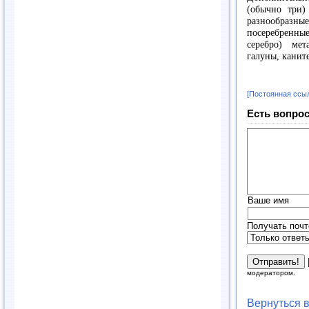
(обычно три)
разнообраз
посеребренн
серебро) ме
галуны, каните
[Постоянная ссы
Есть вопрос
Ваше имя
Получать почт
модератором.
Вернуться 