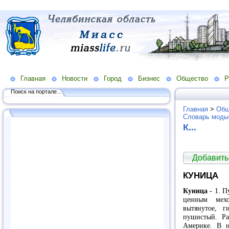
Главная
Новости
Город
Бизнес
Общество
Р
Поиск на портале...
Главная
>
Общ
Словарь моды
К...
Добавить
КУНИЦА
Куница
- 1. П
ценным мех
вытянутое, г
пушистый. Ра
Америке. В н