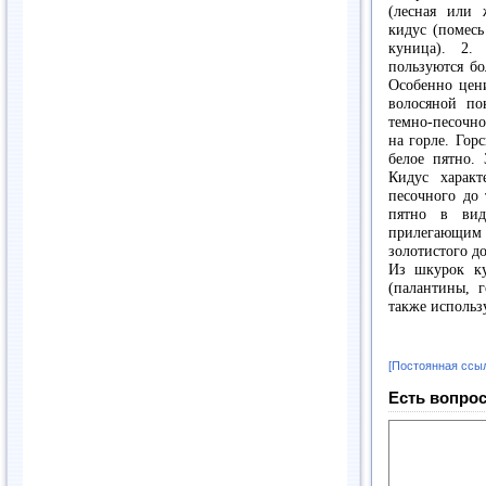
(лесная или 
кидус (помесь
куница). 2.
пользуются б
Особенно цени
волосяной по
темно-песочно
на горле. Гор
белое пятно.
Кидус харак
песочного до 
пятно в вид
прилегающим
золотистого до
Из шкурок ку
(палантины, 
также использ
[Постоянная ссы
Есть вопрос