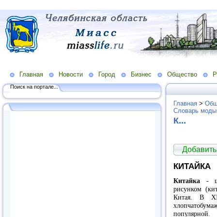
Главная
Новости
Город
Бизнес
Общество
Р
Поиск на портале...
Главная
>
Общ
Словарь моды
К...
Добавить
КИТАЙКА
Китайка
- ше
рисунком (ки
Китая. В X
хлопчатобума
популярной.