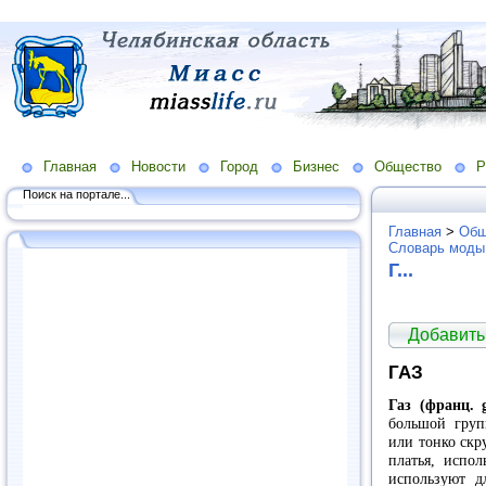
Главная
Новости
Город
Бизнес
Общество
Р
Поиск на портале...
Главная
>
Общ
Словарь моды
Г...
Добавить
ГАЗ
Газ (франц. 
большой груп
или тонко скр
платья, испол
используют д