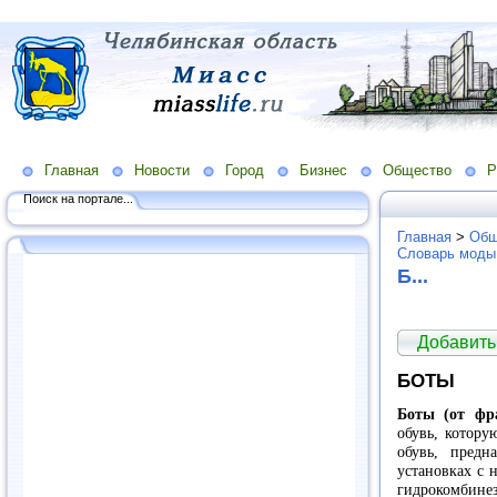
Главная
Новости
Город
Бизнес
Общество
Р
Поиск на портале...
Главная
>
Общ
Словарь моды
Б...
Добавить
БОТЫ
Боты (от фра
обувь, котору
обувь, предн
установках с 
гидрокомбинез