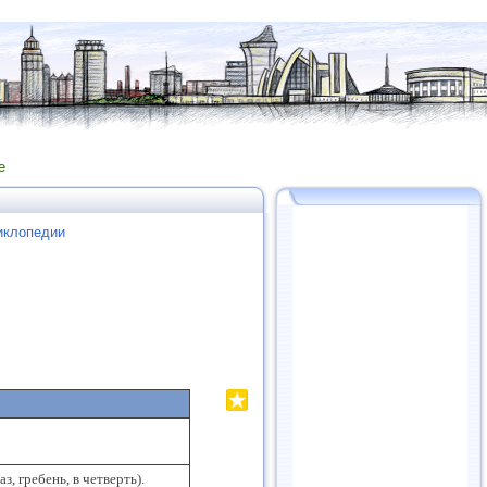
е
иклопедии
, гребень, в четверть).