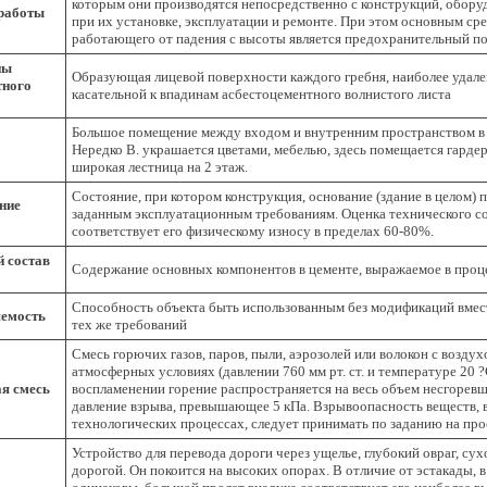
которым они производятся непосредственно с конструкций, обору
работы
при их установке, эксплуатации и ремонте. При этом основным с
работающего от падения с высоты является предохранительный п
ны
Образующая лицевой поверхности каждого гребня, наиболее удален
тного
касательной к впадинам асбестоцементного волнистого листа
Большое помещение между входом и внутренним пространством в
Нередко В. украшается цветами, мебелью, здесь помещается гарде
широкая лестница на 2 этаж.
Состояние, при котором конструкция, основание (здание в целом) 
ние
заданным эксплуатационным требованиям. Оценка технического со
соответствует его физическому износу в пределах 60-80%.
 состав
Содержание основных компонентов в цементе, выражаемое в проц
Способность объекта быть использованным без модификаций вмес
емость
тех же требований
Смесь горючих газов, паров, пыли, аэрозолей или волокон с возду
атмосферных условиях (давлении 760 мм рт. ст. и температуре 20 ?
я смесь
воспламенении горение распространяется на весь объем несгоревш
давление взрыва, превышающее 5 кПа. Взрывоопасность веществ,
технологических процессах, следует принимать по заданию на про
Устройство для перевода дороги через ущелье, глубокий овраг, су
дорогой. Он покоится на высоких опорах. В отличие от эстакады, 