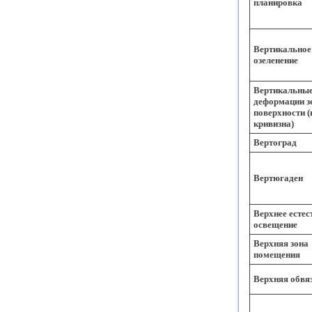
планировка
Вертикальное
озеленение
Вертикальны
деформации з
поверхности 
кривизна)
Вертоград
Вертюгаден
Верхнее естес
освещение
Верхняя зона
помещения
Верхняя обвя