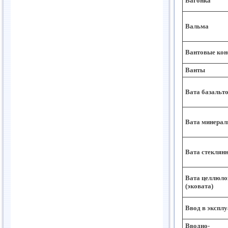
Вагонка
Вальма
Вантовые кон
Ванты
Вата базальто
Вата минерал
Вата стеклянн
Вата целлюло
(эковата)
Ввод в экспл
Вводно-