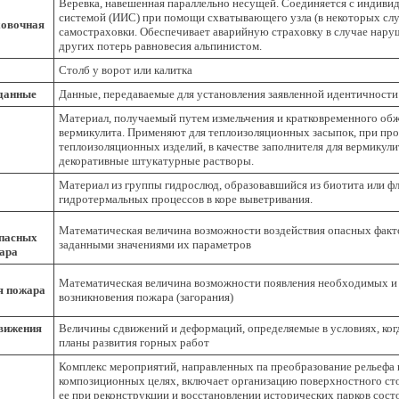
Веревка, навешенная параллельно несущей. Соединяется с индиви
системой (ИИС) при помощи схватывающего узла (в некоторых слу
ховочная
самостраховки. Обеспечивает аварийную страховку в случае нару
других потерь равновесия альпинистом.
Столб у ворот или калитка
данные
Данные, передаваемые для установления заявленной идентичности
Материал, получаемый путем измельчения и кратковременного обж
вермикулита. Применяют для теплоизоляционных засыпок, при пр
теплоизоляционных изделий, в качестве заполнителя для вермикули
декоративные штукатурные растворы.
Материал из группы гидрослюд, образовавшийся из биотита или ф
гидротермальных процессов в коре выветривания.
Математическая величина возможности воздействия опасных факто
опасных
заданными значениями их параметров
ара
Математическая величина возможности появления необходимых и
я пожара
возникновения пожара (загорания)
вижения
Величины сдвижений и деформаций, определяемые в условиях, ког
планы развития горных работ
Комплекс мероприятий, направленных па преобразование рельефа 
композиционных целях, включает организацию поверхностного ст
ее при реконструкции и восстановлении исторических парков сост