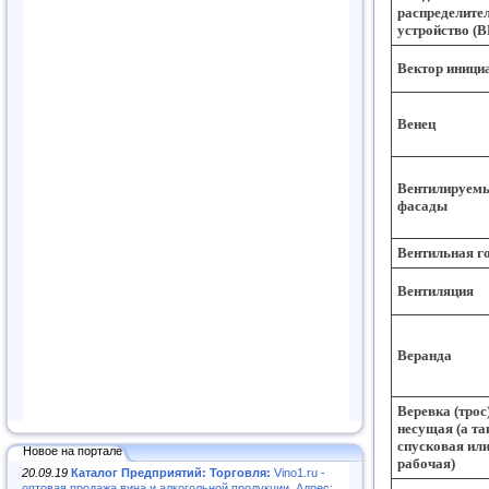
распределите
устройство (
Вектор иници
Венец
Вентилируем
фасады
Вентильная г
Вентиляция
Веранда
Веревка (трос
несущая (а та
спусковая ил
Новое на портале
рабочая)
20.09.19
Каталог Предприятий: Торговля:
Vino1.ru -
оптовая продажа вина и алкогольной продукции. Адрес: