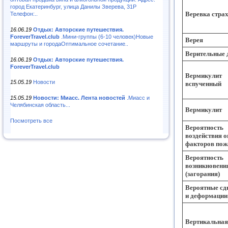
город Екатеринбург, улица Данилы Зверева, 31Р
Веревка стра
Телефон:..
16.06.19
Отдых: Авторские путешествия.
ForeverTravel.club
.Мини-группы (6-10 человек)Новые
Верея
маршруты и городаОптимальное сочетание..
Верительные 
16.06.19
Отдых: Авторские путешествия.
ForeverTravel.club
Вермикулит
15.05.19
Новости
вспученный
15.05.19
Новости: Миасс. Лента новостей
.Миасс и
Челябинская область...
Вермикулит
Посмотреть все
Вероятность
воздействия 
факторов пож
Вероятность
возникновени
(загорания)
Вероятные сд
и деформации
Вертикальная