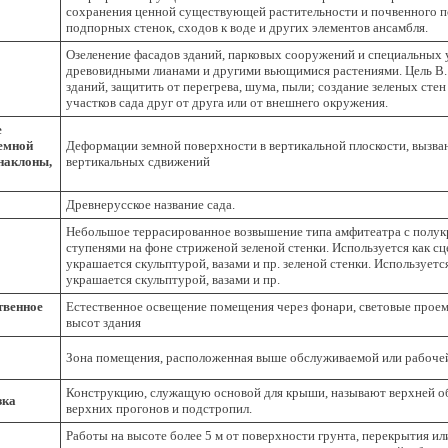
сохранения ценной существующей растительности и почвенного по
подпорных стенок, сходов к воде и других элементов ансамбля.
Озеленение фасадов зданий, парковых сооружений и специальных у
древовидными лианами и другими вьющимися растениями. Цель В. 
зданий, защитить от перегрева, шума, пыли; создание зеленых сте
участков сада друг от друга или от внешнего окружения.
е
емной
Деформации земной поверхности в вертикальной плоскости, вызв
(наклоны,
вертикальных сдвижений
Древнерусское название сада.
Небольшое террасированное возвышение типа амфитеатра с полу
ступенями на фоне стриженой зеленой стенки. Используется как с
украшается скульптурой, вазами и пр. зеленой стенки. Используетс
украшается скульптурой, вазами и пр.
твенное
Естественное освещение помещения через фонари, световые проемы
высот здания
Зона помещения, расположенная выше обслуживаемой или рабочей
Конструкцию, служащую основой для крыши, называют верхней обв
зка
верхних прогонов и подстропил.
Работы на высоте более 5 м от поверхности грунта, перекрытия ил