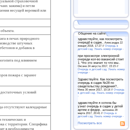
дуальной страховочной
чаях зажима) и петли
шения несущей веревкой или
 объекта.
Общение на сайте
ига в печах природного
здравствуйте, как посмотреть
очередб в садик..
Александра 22
оизводстве штучных
января 2018, 17:27 //
Очередь в
тбетонов и добавок в
детский сад. Узнать номер очереди -
при просмотре электронной
очереди кол-во вакансий стоит
логопита под влиянием
1. Что это значит то что мы..
Оксана 24 августа 2017, 15:15 //
Очередь в детский сад. Узнать номер
очереди -
ров пожара с заранее
Здравствуйте. Как посмотреть
очередь в садик №28 по
свидетельству рождения?..
Нина 30 июня 2017, 10:14 //
Очередь
 достаточных условий
в детский сад. Узнать номер очереди
-
здравствуйте я хотела бы
узнат очередь в садик у детей
да отсутствуют календарные
артем и федор..
антонина 28
марта 2017, 20:41 //
Очередь в
детский сад. Узнать номер очереди -
в технических и
Посмотреть все
ока с территории. Специфика
оит в необходимости