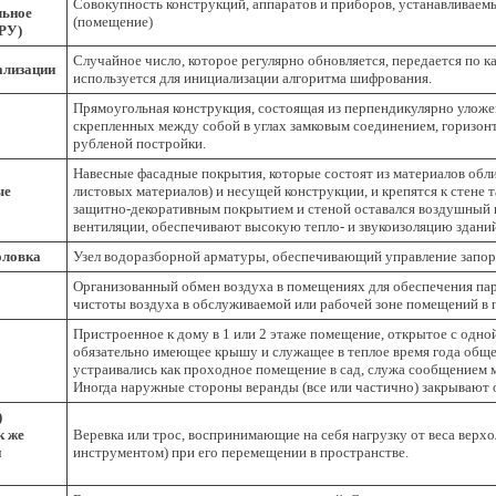
Совокупность конструкций, аппаратов и приборов, устанавливаемы
льное
(помещение)
ВРУ)
Случайное число, которое регулярно обновляется, передается по к
ализации
используется для инициализации алгоритма шифрования.
Прямоугольная конструкция, состоящая из перпендикулярно уложе
скрепленных между собой в углах замковым соединением, горизон
рубленой постройки.
Навесные фасадные покрытия, которые состоят из материалов обли
ые
листовых материалов) и несущей конструкции, и крепятся к стене
защитно-декоративным покрытием и стеной оставался воздушный
вентиляции, обеспечивают высокую тепло- и звукоизоляцию здани
оловка
Узел водоразборной арматуры, обеспечивающий управление запо
Организованный обмен воздуха в помещениях для обеспечения па
чистоты воздуха в обслуживаемой или рабочей зоне помещений в
Пристроенное к дому в 1 или 2 этаже помещение, открытое с одной
обязательно имеющее крышу и служащее в теплое время года обще
устраивались как проходное помещение в сад, служа сообщением 
Иногда наружные стороны веранды (все или частично) закрывают 
)
к же
Веревка или трос, воспринимающие на себя нагрузку от веса верхо
и
инструментом) при его перемещении в пространстве.