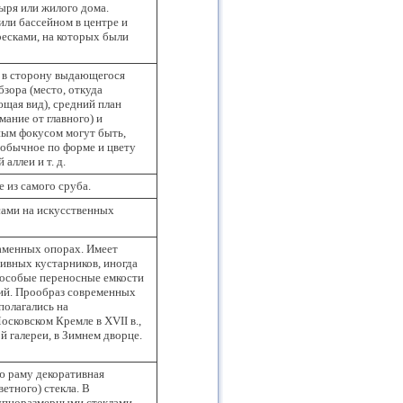
ыря или жилого дома.
ли бассейном в центре и
ресками, на которых были
и в сторону выдающегося
зора (место, откуда
щая вид), средний план
мание от главного) и
ым фокусом могут быть,
еобычное по форме и цвету
аллеи и т. д.
 из самого сруба.
сами на искусственных
аменных опорах. Имеет
тивных кустарников, иногда
 особые переносные емкости
ний. Прообраз современных
полагались на
сковском Кремле в XVII в.,
й галереи, в Зимнем дворце.
ю раму декоративная
етного) стекла. В
упноразмерными стеклами,