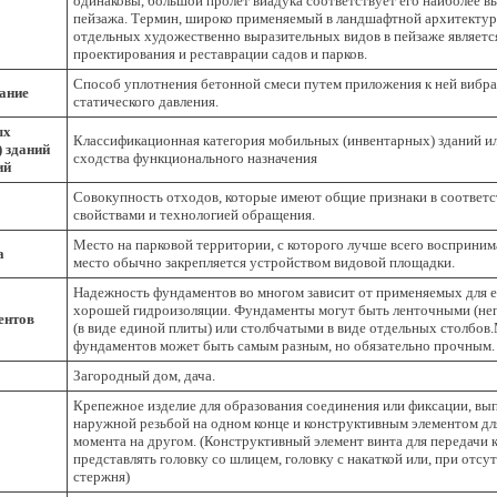
одинаковы, большой пролет виадука соответствует его наиболее в
пейзажа. Термин, широко применяемый в ландшафтной архитектур
отдельных художественно выразительных видов в пейзаже являет
проектирования и реставрации садов и парков.
Способ уплотнения бетонной смеси путем приложения к ней вибр
ание
статического давления.
ых
Классификационная категория мобильных (инвентарных) зданий и
 зданий
сходства функционального назначения
ий
Совокупность отходов, которые имеют общие признаки в соответс
свойствами и технологией обращения.
Место на парковой территории, с которого лучше всего восприним
а
место обычно закрепляется устройством видовой площадки.
Надежность фундаментов во многом зависит от применяемых для е
хорошей гидроизоляции. Фундаменты могут быть ленточными (н
ентов
(в виде единой плиты) или столбчатыми в виде отдельных столбов
фундаментов может быть самым разным, но обязательно прочным.
Загородный дом, дача.
Крепежное изделие для образования соединения или фиксации, вы
наружной резьбой на одном конце и конструктивным элементом дл
момента на другом. (Конструктивный элемент винта для передачи
представлять головку со шлицем, головку с накаткой или, при отсу
стержня)