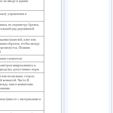
х на вводе в здание
аналу управления и
нных по периметру бревен,
тальный ряд деревянной
цовки (панелей, плит или
 таким образом, чтобы между
 промежуток. Помимо
й
рным элементом
раметров микроклимата и
 пределах допустимых норм.
 или нескольких сторон,
й комнатой. Часто В.
между ним и комнатами.
окнами.
лаза (вместе с материалами и