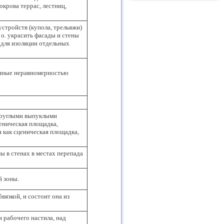
крова террас, лестниц,
стройств (купола, трельяжи)
о. украсить фасады и стены
н для изоляции отдельных
анные неравномерностью
круглыми выпуклыми
ценическая площадка,
я как сценическая площадка,
 в стенах в местах перепада
 зоны.
язкой, и состоит она из
и рабочего настила, над