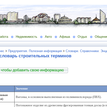
абота
Недвижимость
Авто
Афиша
Отдых
Общени
нес
>
Предприятия. Полезная информация
>
Словари. Справочники. Энц
словарь строительных терминов
 чтобы добавить свою информацию
Значение
ловая
Вагонка, в основном выполненная из поливинилхлорида (ПВХ).
ая)
Погонажное изделие из древесины фрезерованная тонкая доска (в паз