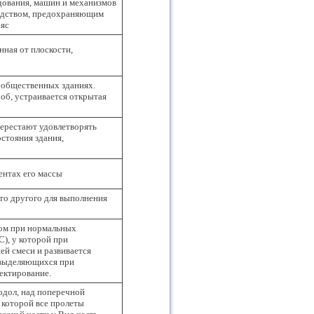
дования, машин и механизмов
редством, предохраняющим
ояс
ная от плоскости,
 общественных зданиях.
роб, устраивается открытая
перестают удовлетворять
стояния здания,
ентах его массы
то другого для выполнения
хом при нормальных
С), у которой при
ей смеси и развивается
 выделяющихся при
ектирование.
ходол, над поперечной
в которой все пролеты