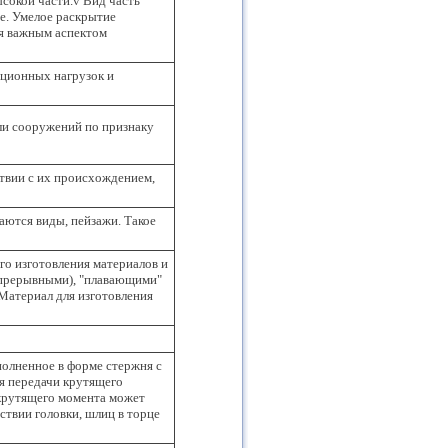
ысокой части.v Вид часть
е. Умелое раскрытие
ся важным аспектом
ационных нагрузок и
ли сооружений по признаку
твии с их происхождением,
аются виды, пейзажи. Такое
го изготовления материалов и
епрерывными), "плавающими"
.Материал для изготовления
полненное в форме стержня с
я передачи крутящего
 крутящего момента может
тствии головки, шлиц в торце