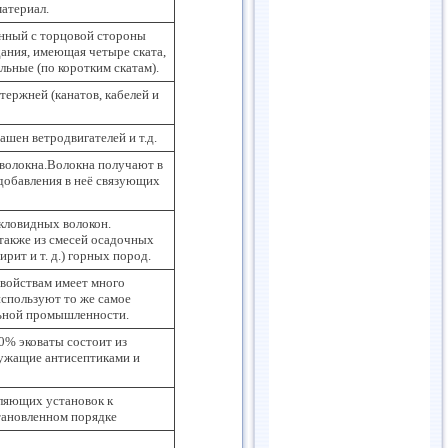
материал.
нный с торцовой стороны
ания, имеющая четыре ската,
ольные (по коротким скатам).
ержней (канатов, кабелей и
ашен ветродвигателей и т.д.
 волокна.Волокна получают в
 добавления в неё связующих
кловидных волокон.
также из смесей осадочных
ирит и т. д.) горных пород.
свойствам имеет много
используют то же самое
льной промышленности.
0% эковаты состоит из
служащие антисептиками и
ляющих установок к
тановленном порядке