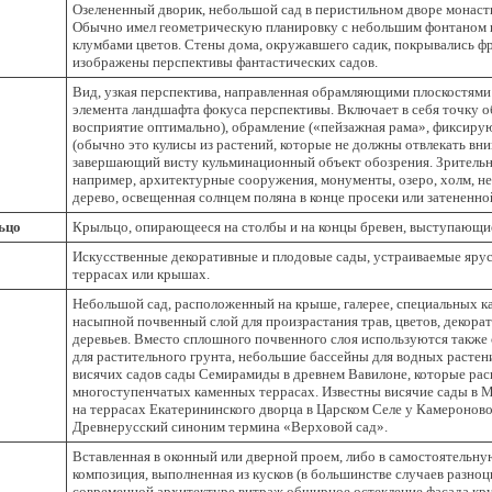
Озелененный дворик, небольшой сад в перистильном дворе монаст
Обычно имел геометрическую планировку с небольшим фонтаном и
клумбами цветов. Стены дома, окружавшего садик, покрывались ф
изображены перспективы фантастических садов.
Вид, узкая перспектива, направленная обрамляющими плоскостям
элемента ландшафта фокуса перспективы. Включает в себя точку об
восприятие оптимально), обрамление («пейзажная рама», фиксирую
(обычно это кулисы из растений, которые не должны отвлекать вни
завершающий висту кульминационный объект обозрения. Зрительн
например, архитектурные сооружения, монументы, озеро, холм, н
дерево, освещенная солнцем поляна в конце просеки или затененной 
ьцо
Крыльцо, опирающееся на столбы и на концы бревен, выступающие
Искусственные декоративные и плодовые сады, устраиваемые яру
террасах или крышах.
Небольшой сад, расположенный на крыше, галерее, специальных к
насыпной почвенный слой для произрастания трав, цветов, декора
деревьев. Вместо сплошного почвенного слоя используются также
для растительного грунта, небольшие бассейны для водных расте
висячих садов сады Семирамиды в древнем Вавилоне, которые рас
многоступенчатых каменных террасах. Известны висячие сады в Мо
на террасах Екатерининского дворца в Царском Селе у Камероново
Древнерусский синоним термина «Верховой сад».
Вставленная в оконный или дверной проем, либо в самостоятельну
композиция, выполненная из кусков (в большинстве случаев разноцв
современной архитектуре витраж обширное остекление фасада кр