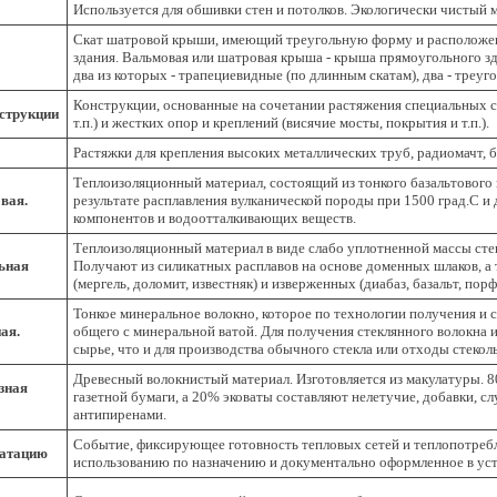
Используется для обшивки стен и потолков. Экологически чистый 
Скат шатровой крыши, имеющий треугольную форму и расположе
здания. Вальмовая или шатровая крыша - крыша прямоугольного зд
два из которых - трапециевидные (по длинным скатам), два - треуг
Конструкции, основанные на сочетании растяжения специальных ст
струкции
т.п.) и жестких опор и креплений (висячие мосты, покрытия и т.п.).
Растяжки для крепления высоких металлических труб, радиомачт, б
Теплоизоляционный материал, состоящий из тонкого базальтового
вая.
результате расплавления вулканической породы при 1500 град.С и
компонентов и водоотталкивающих веществ.
Теплоизоляционный материал в виде слабо уплотненной массы сте
ьная
Получают из силикатных расплавов на основе доменных шлаков, а 
(мергель, доломит, известняк) и изверженных (диабаз, базальт, порф
Тонкое минеральное волокно, которое по технологии получения и 
ая.
общего с минеральной ватой. Для получения стеклянного волокна 
сырье, что и для производства обычного стекла или отходы стеко
Древесный волокнистый материал. Изготовляется из макулатуры. 8
зная
газетной бумаги, а 20% эковаты составляют нелетучие, добавки, 
антипиренами.
Событие, фиксирующее готовность тепловых сетей и теплопотреб
уатацию
использованию по назначению и документально оформленное в ус