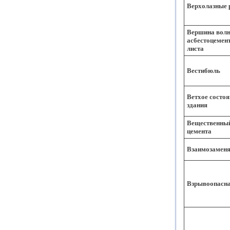
Верхолазные 
Вершина вол
асбестоцемен
листа
Вестибюль
Ветхое состоя
здания
Вещественный
цемента
Взаимозаменя
Взрывоопасна