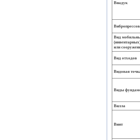
Виадук
Вибропрессов
Вид мобильн
(инвентарных)
или сооружен
Вид отходов
Видовая точк
Виды фундам
Вилла
Винт