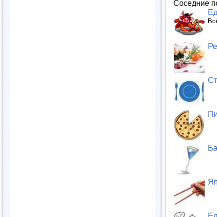
Соседние п
Ед
Вс
Ре
Ст
Пи
Б
Яп
Ед