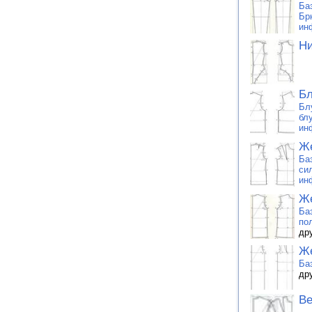
Ба
Бр
ин
Ни
Бл
Бл
бл
ин
Же
Ба
си
ин
Же
Ба
по
др
Же
Ба
др
Ве