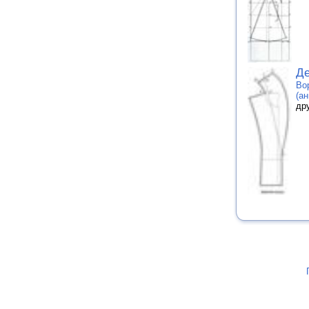
Де
Во
(ан
др