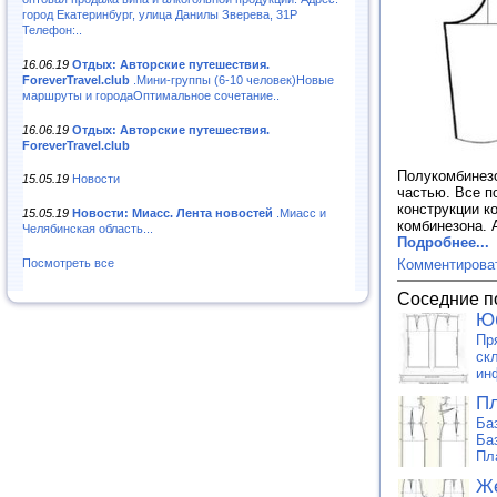
город Екатеринбург, улица Данилы Зверева, 31Р
Телефон:..
16.06.19
Отдых: Авторские путешествия.
ForeverTravel.club
.Мини-группы (6-10 человек)Новые
маршруты и городаОптимальное сочетание..
16.06.19
Отдых: Авторские путешествия.
ForeverTravel.club
Полукомбинезо
15.05.19
Новости
частью. Все п
конструкции к
15.05.19
Новости: Миасс. Лента новостей
.Миасс и
комбинезона. 
Челябинская область...
Подробнее...
Комментирова
Посмотреть все
Соседние п
Ю
Пр
ск
ин
Пл
Ба
Ба
Пл
Же