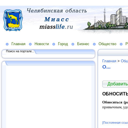
Главная
Новости
Город
Бизнес
Общество
Р
Поиск на портале...
Главная
>
Общ
O...
Добавить
ОБНОСИТ
Обноситься (ра
привычным, удо
[Постоянная ссы