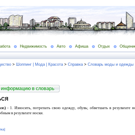
абота
Недвижимость
Авто
Афиша
Отдых
Общени
ество
>
Шоппинг | Мода | Красота
>
Справка
>
Словарь моды и одежды
 информацию в словарь
ЬСЯ
зг.)
- 1. Износить, потрепать свою одежду, обувь; обветшать в результате н
бным в результате носки.
лка]