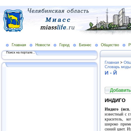
Главная
Новости
Город
Бизнес
Общество
Р
Поиск на портале...
Главная
>
Общ
Словарь моды
И - Й
Добавить
ИНДИГО
Индиго (исп.
известный с г
краситель, к
широко приме
синий цвет. И